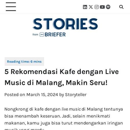
Skip
Linkedin
Twitter
Instagram
Youtube
Spotify
Linktre
to
content
5 Rekomendasi Kafe dengan Live
Music di Malang, Makin Seru!
Posted on
March 15, 2024
by
Storyteller
Nongkrong di kafe dengan
live music
di Malang tentunya
bisa menambah keseruan. Jadi, selain menikmati
makanan, kamu juga bisa turut mendengarkan iringan
musik yang merdu.