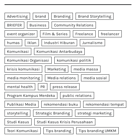
Advertising
brand
Branding
Brand Storytelling
BRIEFER
Business
Community Relations
event organizer
Film & Series
Freelance
freelancer
humas
Iklan
Industri Hiburan
Jurnalisme
Komunikasi
Komunikasi Antarbudaya
Komunikasi Organisasi
komunikasi politik
krisis komunikasi
Marketing
media massa
media monitoring
Media relations
media sosial
mental health
PR
press release
Program Kampus Merdeka
public relations
Publikasi Media
rekomendasi buku
rekomendasi tempat
storytelling
Strategic Branding
strategi marketing
Studi Kasus
Studi Kasus Krisis Perusahaan
Teori Komunikasi
Tips branding
Tips branding UMKM