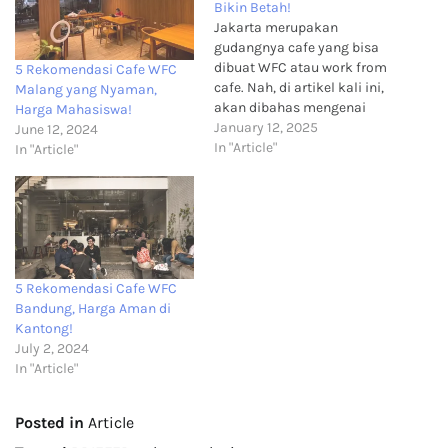
Bikin Betah!
Jakarta merupakan
gudangnya cafe yang bisa
dibuat WFC atau work from
5 Rekomendasi Cafe WFC
cafe. Nah, di artikel kali ini,
Malang yang Nyaman,
akan dibahas mengenai
Harga Mahasiswa!
rekomendasi cafe WFC yang
January 12, 2025
June 12, 2024
ada di Tebet, Jakarta
In "Article"
In "Article"
Selatan. Kafe-kafe yang ada
dalam daftar berikut telah
dikurasi berdasarkan
kenyamanan tempat dan
keterjangkauan harga yang
sesuai dengan para pekerja.
Jadi, yuk,…
5 Rekomendasi Cafe WFC
Bandung, Harga Aman di
Kantong!
July 2, 2024
In "Article"
Posted in
Article