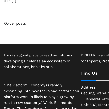
Jika […]
Older posts
Posts
navigation
This is a good place to read our stories
BRIEFER is a co
developing Briefer as an ecosystem of
for Experts, Pro
collaborations, brick by brick.
Find Us
“The Platform Economy is rapidly
Address
expanding into new tasks and sectors and
Gedung Graha 
platform work is likely to play a growing
Jl. Jenderal Gat
role in new economy,” World Economic
Unit 503, Mente
Forum, The Promise of Platform Work, Jan