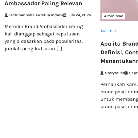
Ambassador Paling Relevan
Izdhihar Syifa Aurellia Indaru
July 24, 2026
4 min read
Memilih Brand Ambassador sering
ARTICLE
kali dianggap sebagai keputusan
yang didasarkan pada popularitas,
Apa itu Brand
jumlah pengikut, atau […]
Definisi, Con
Menentukan
Storyteller
Sept
Pernahkah kamu
brand positioni
untuk membang
brand positionin
5 min read
4 min read