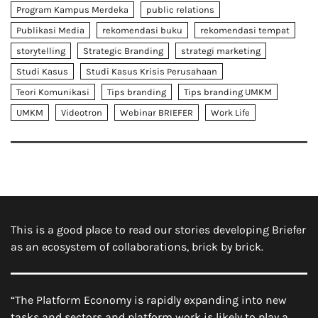
Program Kampus Merdeka
public relations
Publikasi Media
rekomendasi buku
rekomendasi tempat
storytelling
Strategic Branding
strategi marketing
Studi Kasus
Studi Kasus Krisis Perusahaan
Teori Komunikasi
Tips branding
Tips branding UMKM
UMKM
Videotron
Webinar BRIEFER
Work Life
This is a good place to read our stories developing Briefer
as an ecosystem of collaborations, brick by brick.
“The Platform Economy is rapidly expanding into new
tasks and sectors and platform work is likely to play a