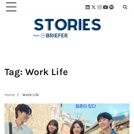
Skip
Linkedin
Twitter
Instagram
Youtube
Spotify
Linktre
to
content
Tag:
Work Life
Home
Work Life