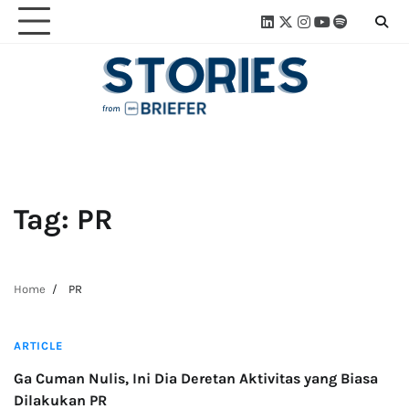
Skip
Linkedin
Twitter
Instagram
Youtube
Spotify
Linktre
to
content
Tag:
PR
Home
PR
3 min read
ARTICLE
Ga Cuman Nulis, Ini Dia Deretan Aktivitas yang Biasa
Dilakukan PR