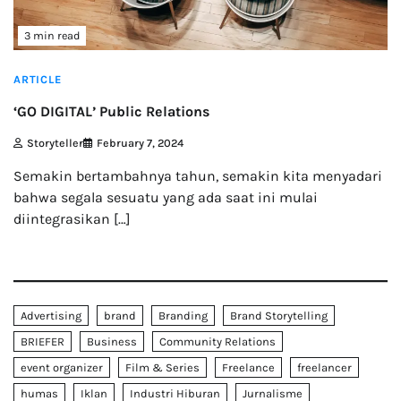
3 min read
ARTICLE
‘GO DIGITAL’ Public Relations
Storyteller
February 7, 2024
Semakin bertambahnya tahun, semakin kita menyadari
bahwa segala sesuatu yang ada saat ini mulai
diintegrasikan […]
Advertising
brand
Branding
Brand Storytelling
BRIEFER
Business
Community Relations
event organizer
Film & Series
Freelance
freelancer
humas
Iklan
Industri Hiburan
Jurnalisme