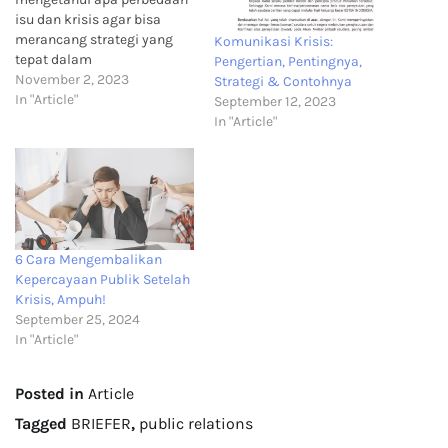
isu dan krisis agar bisa
merancang strategi yang
Komunikasi Krisis:
tepat dalam
Pengertian, Pentingnya,
penanganannya. Sebab,
November 2, 2023
Strategi & Contohnya
masih banyak yang belum
In "Article"
September 12, 2023
tahu akan perbedaannya
In "Article"
sehingga penanganannya
pun menjadi kurang tepat.
Nah, artikel ini akan
membahas lebih lanjut
mengenai apa saja point-
point perbedaan isu dan
krisis. Yuk, simak…
6 Cara Mengembalikan
Kepercayaan Publik Setelah
Krisis, Ampuh!
September 25, 2024
In "Article"
Posted in
Article
Tagged
BRIEFER
,
public relations