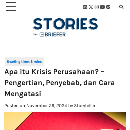
Skip
Linkedin
Twitter
Instagram
Youtube
Spotify
Linktre
to
content
Apa itu Krisis Perusahaan? –
Pengertian, Penyebab, dan Cara
Mengatasi
Posted on
November 29, 2024
by
Storyteller