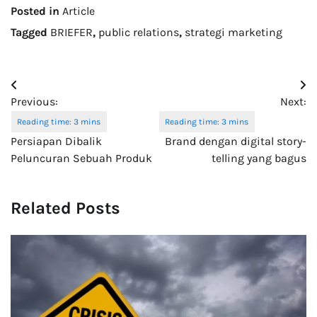
seperti iklan, dengan
Posted in
Article
sentuhan personal untuk
lebih mendekatkan diri
Tagged
BRIEFER
,
public relations
,
strategi marketing
dengan konsumen melalui
foto maupun video di media
sosial baik melalui
Post
Instagram, Youtube, dan
Tiktok. Influencer…
Previous:
Next:
navigation
Persiapan Dibalik
Brand dengan digital story-
Peluncuran Sebuah Produk
telling yang bagus
Related Posts