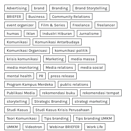
Advertising
brand
Branding
Brand Storytelling
BRIEFER
Business
Community Relations
event organizer
Film & Series
Freelance
freelancer
humas
Iklan
Industri Hiburan
Jurnalisme
Komunikasi
Komunikasi Antarbudaya
Komunikasi Organisasi
komunikasi politik
krisis komunikasi
Marketing
media massa
media monitoring
Media relations
media sosial
mental health
PR
press release
Program Kampus Merdeka
public relations
Publikasi Media
rekomendasi buku
rekomendasi tempat
storytelling
Strategic Branding
strategi marketing
Studi Kasus
Studi Kasus Krisis Perusahaan
Teori Komunikasi
Tips branding
Tips branding UMKM
UMKM
Videotron
Webinar BRIEFER
Work Life