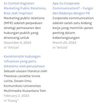
5+ Contoh Kegiatan
Apa itu Corporate
Marketing Public Relations,
Communication? – Fungsi
Bisa Jadi Inspirasi!
dan Bedanya dengan PR
Marketing public relations
Corporate communication
(MPR) adalah perpaduan
adalah salah satu bidang
strategi pemasaran dan
kerja yang memiliki peran
hubungan publik yang
penting dalam
dirancang untuk
keberlangsungan
membangun citra positif
December 9, 2024
komunikasi di perusahaan.
March 20, 2024
sekaligus memperkuat
In "Article"
Sama dengan public
In "Article"
keterlibatan dengan
relations, komunikasi
Karakteristik hubungan
audiens. Dalam praktiknya,
korporat juga berperan
influencer yang perlu
MPR melibatkan berbagai
dalam membangun citra
diketahui oleh perusahaan
kegiatan kreatif yang
dan reputasi perusahaan di
Sebuah ulasan literatur oleh
mampu meningkatkan
mata publik. Untuk lebih
Theresia Lavietha Vivrie
awareness, engagement,
lengkapnya, yuk simak
Lolita, Dosen Ilmu
hingga loyalitas terhadap
penjelasan tentang apa itu
Komunikasi Universitas
brand. Artikel ini akan
corporate communication
Multimedia Nusantara Tren
mengulas beberapa contoh
beserta fungsi dan
penggunaan influencer
February 2, 2023
kegiatan marketing public
perbedaannya dengan
masih cukup tinggi bagi
In "Essay"
relations yang bisa…
public…
bisnis. Fungsi influencer ini