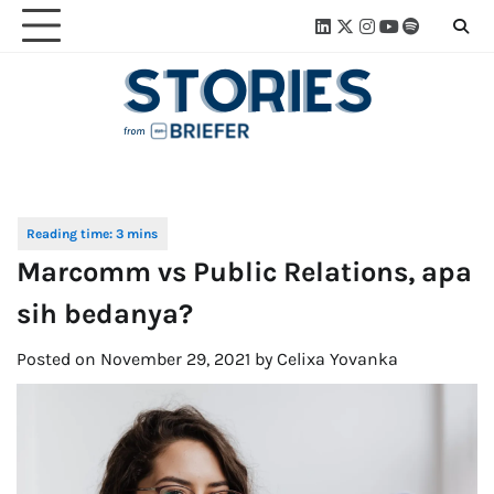
Skip
Linkedin
Twitter
Instagram
Youtube
Spotify
Linktre
to
content
Marcomm vs Public Relations, apa
sih bedanya?
Posted on
November 29, 2021
by
Celixa Yovanka