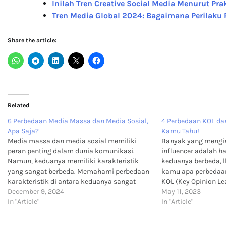
Inilah Tren Creative Social Media Menurut Pra
Tren Media Global 2024: Bagaimana Perilaku
Share the article:
Related
6 Perbedaan Media Massa dan Media Sosial,
4 Perbedaan KOL dan
Apa Saja?
Kamu Tahu!
Media massa dan media sosial memiliki
Banyak yang mengi
peran penting dalam dunia komunikasi.
influencer adalah h
Namun, keduanya memiliki karakteristik
keduanya berbeda, l
yang sangat berbeda. Memahami perbedaan
kamu apa perbedaan
karakteristik di antara keduanya sangat
KOL (Key Opinion Le
penting untuk menyusun strategi
December 9, 2024
adalah dua hal yang
May 11, 2023
komunikasi yang tepat untuk bisnismu.
In "Article"
dalam perkembanga
In "Article"
Dalam artikel ini, kita akan membahas
sering menjadi pilih
secara mendalam perbedaan antara kedua
ingin memasarkan 