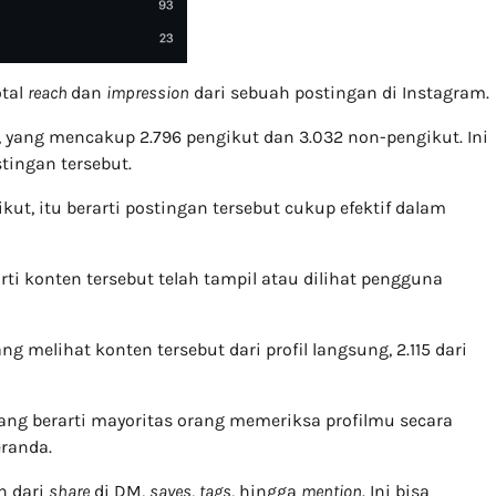
otal
reach
dan
impression
dari sebuah postingan di Instagram.
, yang mencakup 2.796 pengikut dan 3.032 non-pengikut. Ini
tingan tersebut.
ut, itu berarti postingan tersebut cukup efektif dalam
arti konten tersebut telah tampil atau dilihat pengguna
ng melihat konten tersebut dari profil langsung, 2.115 dari
ang berarti mayoritas orang memeriksa profilmu secara
eranda.
n dari
share
di DM,
saves
,
tags
, hingga
mention
. Ini bisa