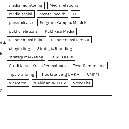
media monitoring
Media relations
media sosial
mental health
PR
press release
Program Kampus Merdeka
public relations
Publikasi Media
rekomendasi buku
rekomendasi tempat
mu.
storytelling
Strategic Branding
ak
strategi marketing
Studi Kasus
Studi Kasus Krisis Perusahaan
Teori Komunikasi
Tips branding
Tips branding UMKM
UMKM
Videotron
Webinar BRIEFER
Work Life
10