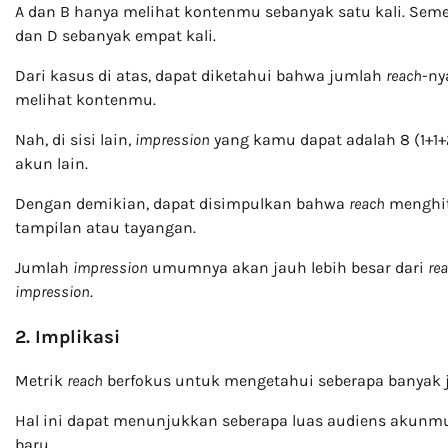
A dan B hanya melihat kontenmu sebanyak satu kali. Semen
dan D sebanyak empat kali.
Dari kasus di atas, dapat diketahui bahwa jumlah
reach
-ny
melihat kontenmu.
Nah, di sisi lain,
impression
yang kamu dapat adalah 8 (1+1+
akun lain.
Dengan demikian, dapat disimpulkan bahwa
reach
menghit
tampilan atau tayangan.
Jumlah
impression
umumnya akan jauh lebih besar dari
re
impression
.
2. Implikasi
Metrik
reach
berfokus untuk mengetahui seberapa banyak j
Hal ini dapat menunjukkan seberapa luas audiens akunm
baru.