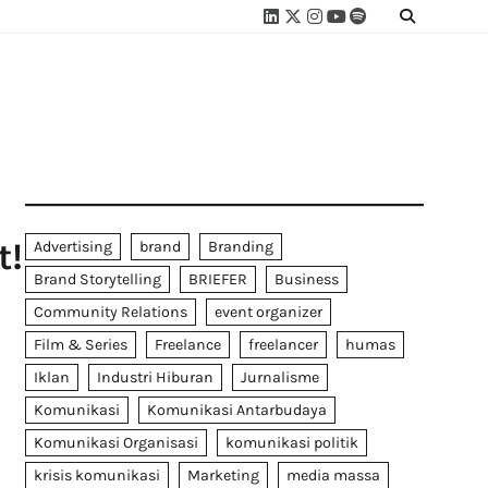
Linkedin
Twitter
Instagram
Youtube
Spotify
Linktree
t!
Advertising
brand
Branding
Brand Storytelling
BRIEFER
Business
Community Relations
event organizer
Film & Series
Freelance
freelancer
humas
Iklan
Industri Hiburan
Jurnalisme
Komunikasi
Komunikasi Antarbudaya
Komunikasi Organisasi
komunikasi politik
krisis komunikasi
Marketing
media massa