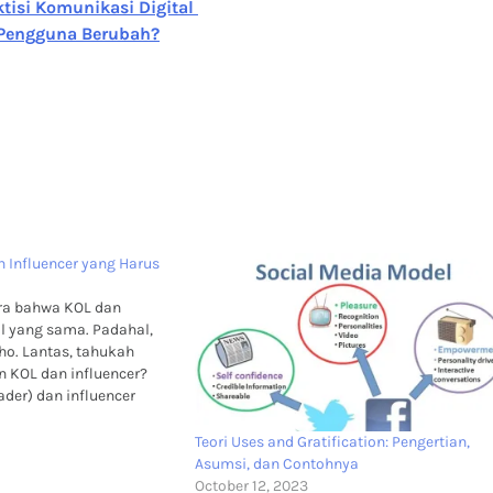
ktisi Komunikasi Digital
 Pengguna Berubah?
 Influencer yang Harus
ra bahwa KOL dan
al yang sama. Padahal,
ho. Lantas, tahukah
 KOL dan influencer?
ader) dan influencer
 berperan cukup penting
n bisnis. Keduanya
Teori Uses and Gratification: Pengertian,
an jika sebuah bisnis
Asumsi, dan Contohnya
produk mereka…
October 12, 2023