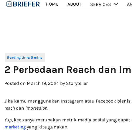
Skip
HOME
ABOUT
AR
SERVICES
to
content
2 Perbedaan Reach dan Imp
Posted on
March 19, 2024
by
Storyteller
Jika kamu menggunakan Instagram atau Facebook bisni
reach
dan
impression
.
Yup
, keduanya merupakan metrik media sosial yang dapat
marketing
yang kita gunakan.