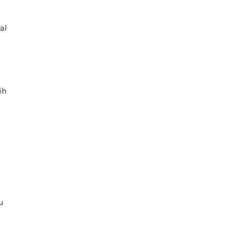
al
ih
u