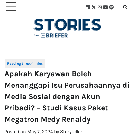
Skip
Linkedin
Twitter
Instagram
Youtube
Spotify
Linktre
to
content
Apakah Karyawan Boleh
Menanggapi Isu Perusahaannya di
Media Sosial dengan Akun
Pribadi? – Studi Kasus Paket
Megatron Medy Renaldy
Posted on
May 7, 2024
by
Storyteller