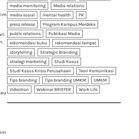
media monitoring
Media relations
rim
media sosial
mental health
PR
press release
Program Kampus Merdeka
public relations
Publikasi Media
ri
m.
rekomendasi buku
rekomendasi tempat
storytelling
Strategic Branding
strategi marketing
Studi Kasus
Studi Kasus Krisis Perusahaan
Teori Komunikasi
Tips branding
Tips branding UMKM
UMKM
Videotron
Webinar BRIEFER
Work Life
tau
rim