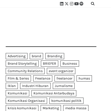
Linkedin
Twitter
Instagram
Youtube
Spotify
Linktree
Advertising
brand
Branding
Brand Storytelling
BRIEFER
Business
Community Relations
event organizer
Film & Series
Freelance
freelancer
humas
Iklan
Industri Hiburan
Jurnalisme
Komunikasi
Komunikasi Antarbudaya
Komunikasi Organisasi
komunikasi politik
krisis komunikasi
Marketing
media massa