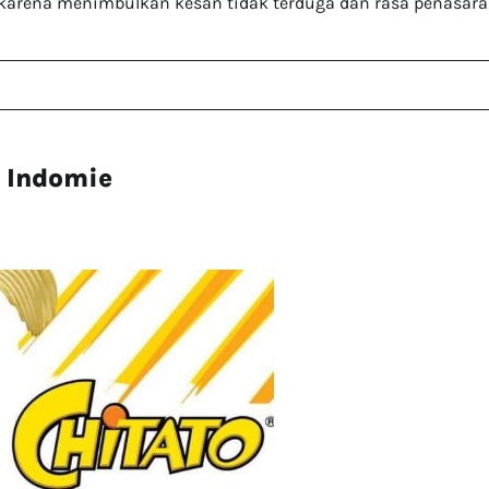
ni karena menimbulkan kesan tidak terduga dan rasa penasar
 Indomie