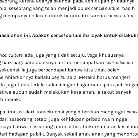
seorang karena adanya skandal pada kehidupan pribadinya.
nia, seseorang yang telah menjadi objek
cancel culture
masih
ng mempunyai pikiran untuk bunuh diri karena
cancel culture
masalahan ini. Apakah
cancel culture
itu layak untuk dilakuk
ncel culture
, ada juga yang tidak setuju. Vega khususnya
g baik bagi para objeknya untuk mendapatkan
self-reflection
ekuensi. Ia juga berpendapat bahwa kita tidak boleh
mbiarkannya berlalu begitu saja. Mereka harus mengerti
.
Ia juga tidak terlalu suka dengan bagaimana para
public figu
kat walaupun sudah melakukan kesalahan. Ia takut banyak
ti mereka.
pa limitasi dari konsekuensi yang diberikan mengingat
cance
ari seseorang, tetapi juga kehidupan pribadinya hingga
ercaya bahwa, seseorang harus diberi hukuman atas kesalah
dari hadapan publik. Banyak sekali anak-anak yang menonto