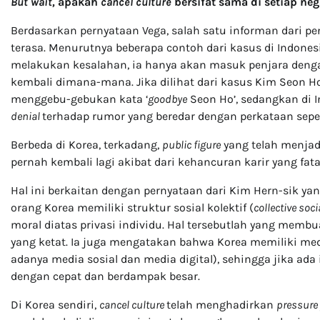
But wait,
apakah
cancel culture
bersifat sama di setiap ne
Berdasarkan pernyataan Vega, salah satu informan dari pen
terasa. Menurutnya beberapa contoh dari kasus di Indone
melakukan kesalahan, ia hanya akan masuk penjara denga
kembali dimana-mana. Jika dilihat dari kasus Kim Seon Ho
menggebu-gebukan kata ‘
goodbye
Seon Ho’, sedangkan di 
denial
terhadap rumor yang beredar dengan perkataan seper
Berbeda di Korea, terkadang,
public figure
yang telah menjad
pernah kembali lagi akibat dari kehancuran karir yang fata
Hal ini berkaitan dengan pernyataan dari Kim Hern-sik y
orang Korea memiliki struktur sosial kolektif (
collective soci
moral diatas privasi individu. Hal tersebutlah yang membu
yang ketat. Ia juga mengatakan bahwa Korea memiliki med
adanya media sosial dan media digital), sehingga jika ad
dengan cepat dan berdampak besar.
Di Korea sendiri,
cancel culture
telah menghadirkan
pressure