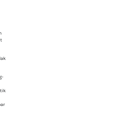
h
t
dak
g-
tik
bar