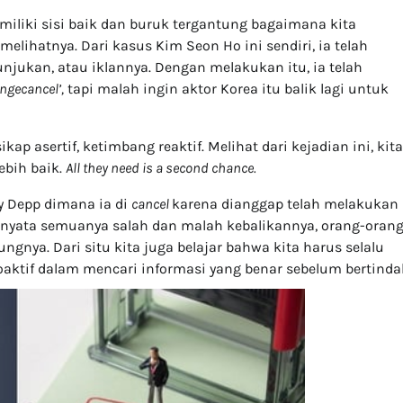
iliki sisi baik dan buruk tergantung bagaimana kita
elihatnya. Dari kasus Kim Seon Ho ini sendiri, ia telah
jukan, atau iklannya. Dengan melakukan itu, ia telah
‘ngecancel’,
tapi malah ingin aktor Korea itu balik lagi untuk
ikap asertif, ketimbang reaktif. Melihat dari kejadian ini, kita
ebih baik.
All they need is a second chance.
y Depp dimana ia di
cancel
karena dianggap telah melakukan
ernyata semuanya salah dan malah kebalikannya, orang-oran
nya. Dari situ kita juga belajar bahwa kita harus selalu
proaktif dalam mencari informasi yang benar sebelum bertinda