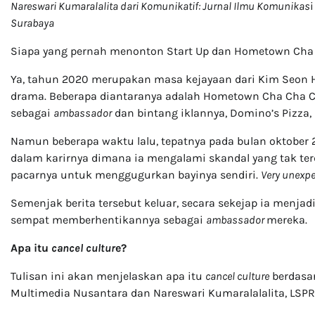
Nareswari Kumaralalita dari Komunikatif: Jurnal Ilmu Komunikas
Surabaya
Siapa yang pernah menonton Start Up dan Hometown Cha
Ya, tahun 2020 merupakan masa kejayaan dari Kim Seon H
drama. Beberapa diantaranya adalah Hometown Cha Cha Ch
sebagai
ambassador
dan bintang iklannya, Domino’s Pizza, L
Namun beberapa waktu lalu, tepatnya pada bulan oktober 2
dalam karirnya dimana ia mengalami skandal yang tak te
pacarnya untuk menggugurkan bayinya sendiri.
Very unexpe
Semenjak berita tersebut keluar, secara sekejap ia menjadi 
sempat memberhentikannya sebagai
ambassador
mereka.
Apa itu
cancel cultur
e?
Tulisan ini akan menjelaskan apa itu
cancel culture
berdasar
Multimedia Nusantara dan Nareswari Kumaralalalita, LSP