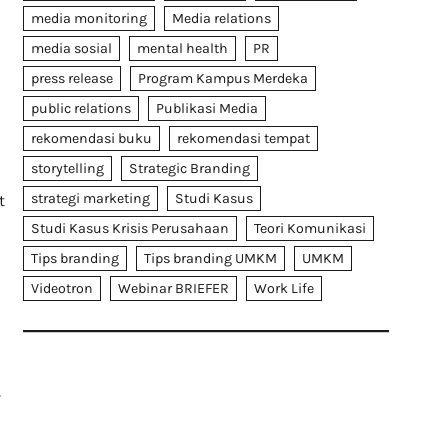
media monitoring
Media relations
media sosial
mental health
PR
press release
Program Kampus Merdeka
public relations
Publikasi Media
rekomendasi buku
rekomendasi tempat
storytelling
Strategic Branding
strategi marketing
Studi Kasus
t
Studi Kasus Krisis Perusahaan
Teori Komunikasi
Tips branding
Tips branding UMKM
UMKM
Videotron
Webinar BRIEFER
Work Life
s