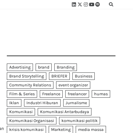
Linkedin
Twitter
Instagram
Youtube
Spotify
Linktree
Advertising
brand
Branding
Brand Storytelling
BRIEFER
Business
Community Relations
event organizer
Film & Series
Freelance
freelancer
humas
Iklan
Industri Hiburan
Jurnalisme
Komunikasi
Komunikasi Antarbudaya
Komunikasi Organisasi
komunikasi politik
an
krisis komunikasi
Marketing
media massa