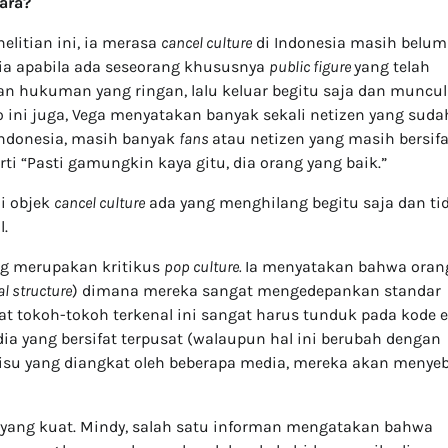
gara?
elitian ini, ia merasa
cancel culture
di Indonesia masih belum
sia apabila ada seseorang khususnya
public figure
yang telah
n hukuman yang ringan, lalu keluar begitu saja dan muncul
 ini juga, Vega menyatakan banyak sekali netizen yang suda
Indonesia, masih banyak
fans
atau netizen yang masih bersifa
ti “Pasti gamungkin kaya gitu, dia orang yang baik.”
i objek
cancel culture
ada yang menghilang begitu saja dan ti
l.
ang merupakan kritikus
pop culture.
Ia menyatakan bahwa oran
al structure
) dimana mereka sangat mengedepankan standar
at tokoh-tokoh terkenal ini sangat harus tunduk pada kode e
ia yang bersifat terpusat (walaupun hal ini berubah dengan
a isu yang diangkat oleh beberapa media, mereka akan menye
yang kuat. Mindy, salah satu informan mengatakan bahwa