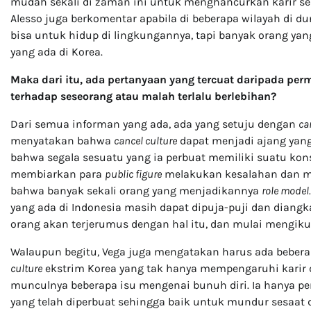
mudah sekali di zaman ini untuk menghancurkan karir se
Alesso juga berkomentar apabila di beberapa wilayah di du
bisa untuk hidup di lingkungannya, tapi banyak orang ya
yang ada di Korea.
Maka dari itu, ada pertanyaan yang tercuat daripada per
terhadap seseorang atau malah terlalu berlebihan?
Dari semua informan yang ada, ada yang setuju dengan
ca
menyatakan bahwa
cancel culture
dapat menjadi ajang yan
bahwa segala sesuatu yang ia perbuat memiliki suatu kons
membiarkan para
public figure
melakukan kesalahan dan me
bahwa banyak sekali orang yang menjadikannya
role model
yang ada di Indonesia masih dapat dipuja-puji dan diang
orang akan terjerumus dengan hal itu, dan mulai mengiku
Walaupun begitu, Vega juga mengatakan harus ada bebera
culture
ekstrim Korea yang tak hanya mempengaruhi karir d
munculnya beberapa isu mengenai bunuh diri. Ia hanya p
yang telah diperbuat sehingga baik untuk mundur sesaat 