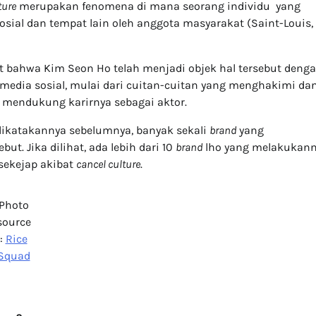
ture
merupakan fenomena di mana seorang individu yang
ial dan tempat lain oleh anggota masyarakat (Saint-Louis, 
hat bahwa Kim Seon Ho telah menjadi objek hal tersebut deng
media sosial, mulai dari cuitan-cuitan yang menghakimi da
i mendukung karirnya sebagai aktor.
h dikatakannya sebelumnya, banyak sekali
brand
yang
t. Jika dilihat, ada lebih dari 10
brand
lho yang melakukann
 sekejap akibat
cancel culture
.
Photo
source
:
Rice
Squad