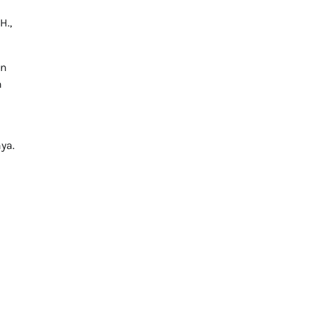
H.,
an
n
ya.