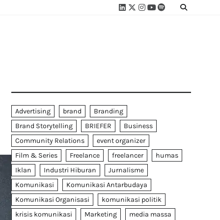
Linkedin
Twitter
Instagram
Youtube
Spotify
Linktree
Advertising
brand
Branding
Brand Storytelling
BRIEFER
Business
Community Relations
event organizer
Film & Series
Freelance
freelancer
humas
Iklan
Industri Hiburan
Jurnalisme
Komunikasi
Komunikasi Antarbudaya
Komunikasi Organisasi
komunikasi politik
krisis komunikasi
Marketing
media massa