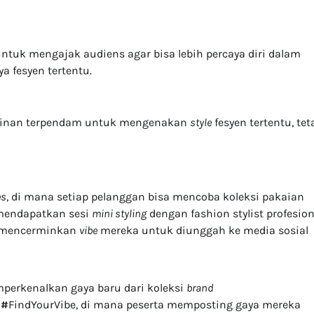
ntuk mengajak audiens agar bisa lebih percaya diri dalam
 fesyen tertentu.
inginan terpendam untuk mengenakan
style
fesyen tertentu, tet
es
, di mana setiap pelanggan bisa mencoba koleksi pakaian
mendapatkan sesi
mini styling
dengan fashion stylist profesion
g mencerminkan
vibe
mereka untuk diunggah ke media sosial
erkenalkan gaya baru dari koleksi
brand
k
#
FindYourVibe, di mana peserta memposting gaya mereka