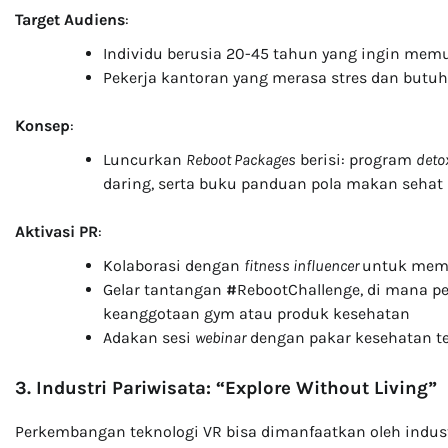
Target Audiens
:
Individu berusia 20-45 tahun yang ingin memu
Pekerja kantoran yang merasa stres dan butu
Konsep
:
Luncurkan
Reboot Packages
berisi: program
deto
daring, serta buku panduan pola makan sehat
Aktivasi PR
:
Kolaborasi dengan
fitness influencer
untuk memb
Gelar tantangan
#
RebootChallenge, di mana p
keanggotaan gym atau produk kesehatan
Adakan sesi
webinar
dengan pakar kesehatan t
3. Industri Pariwisata: “Explore Without Living”
Perkembangan teknologi VR bisa dimanfaatkan oleh indus