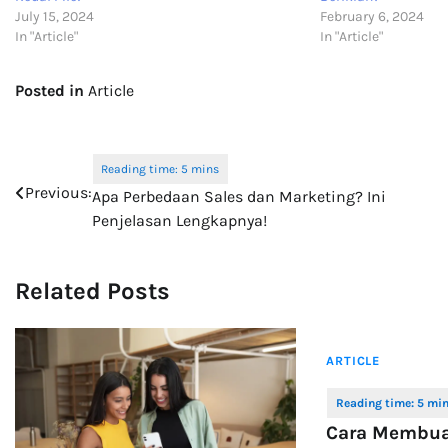
July 15, 2024
February 6, 2024
In "Article"
In "Article"
Posted in
Article
Post
Previous:
Apa Perbedaan Sales dan Marketing? Ini
navigation
Penjelasan Lengkapnya!
Related Posts
ARTICLE
Cara Membua