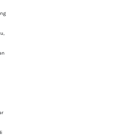
ang
u,
an
ar
di