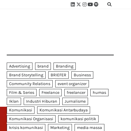
Linkedin
Twitter
Instagram
Youtube
Spotify
Linktree
Advertising
brand
Branding
Brand Storytelling
BRIEFER
Business
Community Relations
event organizer
Film & Series
Freelance
freelancer
humas
Iklan
Industri Hiburan
Jurnalisme
Komunikasi
Komunikasi Antarbudaya
Komunikasi Organisasi
komunikasi politik
krisis komunikasi
Marketing
media massa