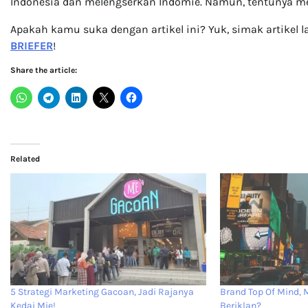
Indonesia dan melengserkan Indomie. Namun, tentunya me
Apakah kamu suka dengan artikel ini? Yuk, simak artikel 
BRIEFER
!
Share the article:
Related
5 Strategi Marketing Gacoan, Jadi Rajanya
Brand Top Of Mind,
Kedai Mie!
Beriklan?