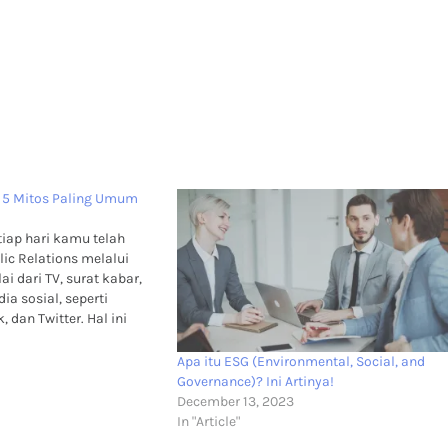
ia 5 Mitos Paling Umum
tiap hari kamu telah
lic Relations melalui
i dari TV, surat kabar,
a sosial, seperti
 dan Twitter. Hal ini
bukti bahwa peran public
bangun visibilitas
Apa itu ESG (Environmental, Social, and
 penting. Meskipun
Governance)? Ini Artinya!
ang kerap kali…
December 13, 2023
In "Article"