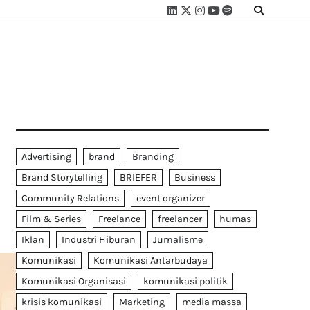
Linkedin
Twitter
Instagram
Youtube
Spotify
Linktree
Advertising
brand
Branding
Brand Storytelling
BRIEFER
Business
Community Relations
event organizer
Film & Series
Freelance
freelancer
humas
Iklan
Industri Hiburan
Jurnalisme
Komunikasi
Komunikasi Antarbudaya
Komunikasi Organisasi
komunikasi politik
krisis komunikasi
Marketing
media massa