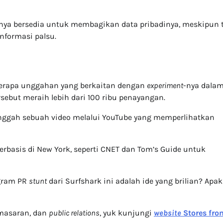
%-nya bersedia untuk membagikan data pribadinya, meskipun 
formasi palsu.
erapa unggahan yang berkaitan dengan
experiment
-nya dala
ebut meraih lebih dari 100 ribu penayangan.
nggah sebuah video melalui YouTube yang memperlihatkan
erbasis di New York, seperti CNET dan Tom’s Guide untuk
gram PR
stunt
dari Surfshark ini adalah ide yang brilian? Apa
emasaran, dan
public relations
, yuk kunjungi
website
Stores fro