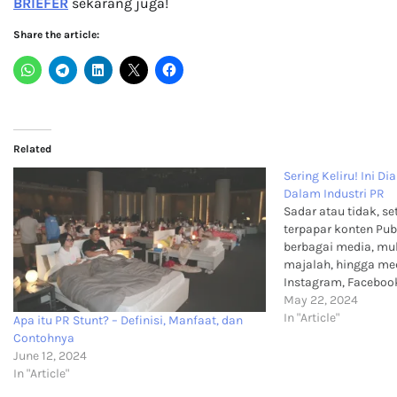
BRIEFER
sekarang juga!
Share the article:
Related
Sering Keliru! Ini D
Dalam Industri PR
Sadar atau tidak, se
terpapar konten Pub
berbagai media, mula
majalah, hingga medi
Instagram, Facebook,
menjadi salah satu 
May 22, 2024
relations dalam mem
In "Article"
Apa itu PR Stunt? – Definisi, Manfaat, dan
perusahaan semakin
Contohnya
begitu, beberapa or
June 12, 2024
In "Article"