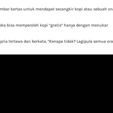
embar kertas untuk mendapat secangkir kopi atau sebuah
sn
eka bisa memperoleh kopi “gratis” hanya dengan menukar
 pria tertawa dan berkata, “Kenapa tidak? Lagipula semua or