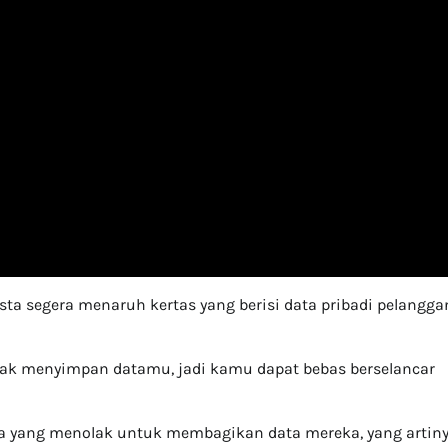
a segera menaruh kertas yang berisi data pribadi pelangga
dak menyimpan datamu, jadi kamu dapat bebas berselancar
nya yang menolak untuk membagikan data mereka, yang artin