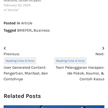
relations, istilah ini pasti
sudah tidak asing lagi. Pada
February 22, 2024
intinya, istilah ini berkaitan
In "Article"
dengan pemantauan
aktivitas di media sosial
Posted in
Article
guna menghasilkan analisis
yang dapat digunakan
Tagged
BRIEFER
,
Business
untuk lebih memahami
pelanggan dan tren terkini.
Nantinya, analisis tersebut
Post
pun dapat…
Previous:
Next:
navigation
User Generated Content:
Teori Pelanggaran Harapan:
Pengertian, Manfaat, dan
Ide Pokok, Asumsi, &
Contohnya
Contoh Kasus
Related Posts