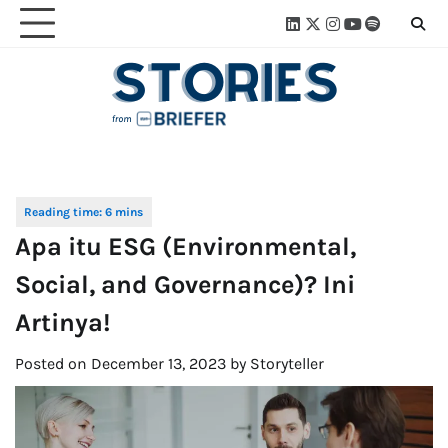
Skip
Linkedin
Twitter
Instagram
Youtube
Spotify
Linktre
to
content
Apa itu ESG (Environmental,
Social, and Governance)? Ini
Artinya!
Posted on
December 13, 2023
by
Storyteller