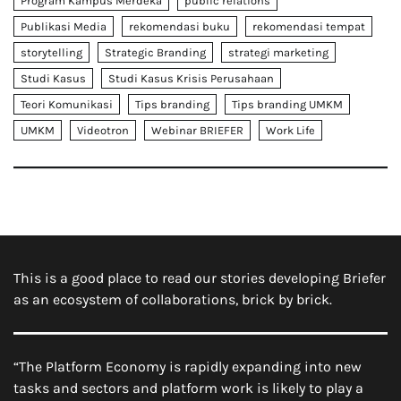
Program Kampus Merdeka
public relations
Publikasi Media
rekomendasi buku
rekomendasi tempat
storytelling
Strategic Branding
strategi marketing
Studi Kasus
Studi Kasus Krisis Perusahaan
Teori Komunikasi
Tips branding
Tips branding UMKM
UMKM
Videotron
Webinar BRIEFER
Work Life
This is a good place to read our stories developing Briefer
as an ecosystem of collaborations, brick by brick.
“The Platform Economy is rapidly expanding into new
tasks and sectors and platform work is likely to play a