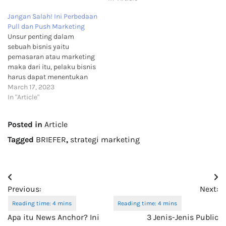
Jangan Salah! Ini Perbedaan
Pull dan Push Marketing
Unsur penting dalam
sebuah bisnis yaitu
pemasaran atau marketing
maka dari itu, pelaku bisnis
harus dapat menentukan
strategi marketing yang
March 17, 2023
tepat. Secara umum strategi
In "Article"
marketing terbagi menjadi
dua yaitu Pull Marketing
Posted in
Article
dan Push Marketing. Apa
perbedaan dari kedua
Tagged
BRIEFER
,
strategi marketing
strategi tersebut? Yuk kita
bahas Briefee! 1. Pull
Marketing Pull Marketing
Post
merupakan…
Previous:
Next:
navigation
Apa itu News Anchor? Ini
3 Jenis-Jenis Public