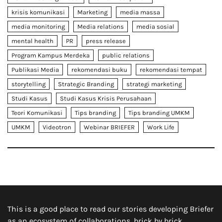
krisis komunikasi
Marketing
media massa
media monitoring
Media relations
media sosial
mental health
PR
press release
Program Kampus Merdeka
public relations
Publikasi Media
rekomendasi buku
rekomendasi tempat
storytelling
Strategic Branding
strategi marketing
Studi Kasus
Studi Kasus Krisis Perusahaan
Teori Komunikasi
Tips branding
Tips branding UMKM
UMKM
Videotron
Webinar BRIEFER
Work Life
This is a good place to read our stories developing Briefer
as an ecosystem of collaborations, brick by brick.