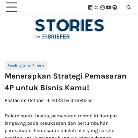
Skip
Linkedin
Twitter
Instagram
Youtube
Spotify
Linktre
to
content
Menerapkan Strategi Pemasaran
4P untuk Bisnis Kamu!
Posted on
October 4, 2023
by
Storyteller
Dalam suatu bisnis, pemasaran memiliki dampak
langsung pada kesuksesan dan pertumbuhan
perusahaan. Pemasaran adalah alat yang sangat
penting untuk menghubungkan bisnis dengan