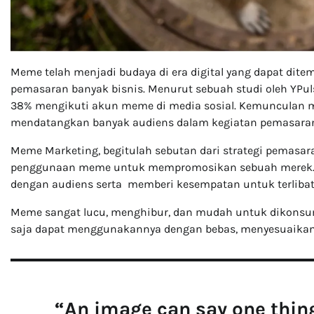
Meme telah menjadi budaya di era digital yang dapat dite
pemasaran banyak bisnis. Menurut sebuah studi oleh YPuls
38% mengikuti akun meme di media sosial. Kemunculan 
mendatangkan banyak audiens dalam kegiatan pemasara
Meme Marketing, begitulah sebutan dari strategi pemasara
penggunaan meme untuk mempromosikan sebuah merek. Str
dengan audiens serta memberi kesempatan untuk terliba
Meme sangat lucu, menghibur, dan mudah untuk dikonsums
saja dapat menggunakannya dengan bebas, menyesuaikan
“An image can say one thing