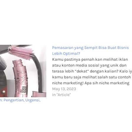
Pemasaran yang Sempit Bisa Buat Bisnis
Lebih Optimal?
Kamu pastinya pernah kan melihat iklan
atau konten media sosial yang unik dan
terasa lebih “dekat” dengan kalian? Kalo iy
kamu baru saja melihat salah satu contoh
niche marketing! Apa sih niche marketing
itu? Niche marketing adalah bentuk iklan
May 13, 2023
atau pemasaran yang sangat sempit fokus
In "Article"
 Pengertian, Urgensi,
targetnya. Dengan penggunaan niche
marketing,…