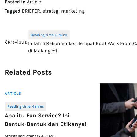
Posted in
Article
Tagged
BRIEFER
,
strategi marketing
Post
Previous:
Inilah 5 Rekomendasi Tempat Buat Work From C
navigation
di Malang ￼
Related Posts
ARTICLE
Apa itu Fan Service? Ini
Bentuk-Bentuk dan Etikanya!
Storyteller
October 24, 2023