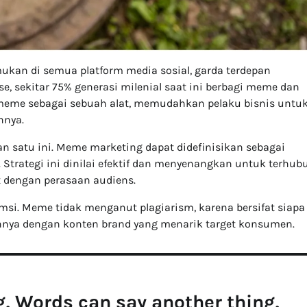
mukan di semua platform media sosial, garda terdepan
e, sekitar 75% generasi milenial saat ini berbagi meme dan
meme sebagai sebuah alat, memudahkan pelaku bisnis untu
nnya.
n satu ini. Meme marketing dapat didefinisikan sebagai
ategi ini dinilai efektif dan menyenangkan untuk terhub
t dengan perasaan audiens.
i. Meme tidak menganut plagiarism, karena bersifat siapa
nya dengan konten brand yang menarik target konsumen.
, Words can say another thing,