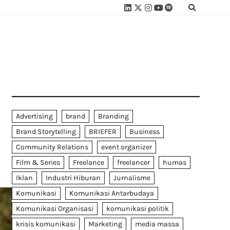
Linkedin
Twitter
Instagram
Youtube
Spotify
Linktree
Advertising
brand
Branding
Brand Storytelling
BRIEFER
Business
Community Relations
event organizer
Film & Series
Freelance
freelancer
humas
Iklan
Industri Hiburan
Jurnalisme
Komunikasi
Komunikasi Antarbudaya
Komunikasi Organisasi
komunikasi politik
krisis komunikasi
Marketing
media massa