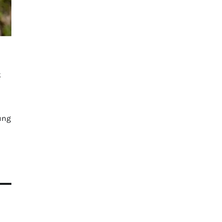
k
ung