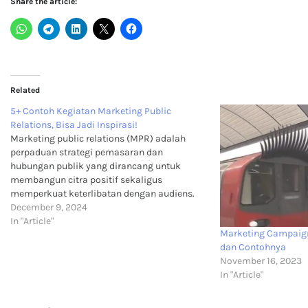
Share the article:
Related
5+ Contoh Kegiatan Marketing Public
Relations, Bisa Jadi Inspirasi!
Marketing public relations (MPR) adalah
perpaduan strategi pemasaran dan
hubungan publik yang dirancang untuk
membangun citra positif sekaligus
memperkuat keterlibatan dengan audiens.
Dalam praktiknya, MPR melibatkan berbagai
December 9, 2024
kegiatan kreatif yang mampu meningkatkan
In "Article"
Marketing Campaign:
awareness, engagement, hingga loyalitas
dan Contohnya
terhadap brand. Artikel ini akan mengulas
November 16, 2023
beberapa contoh kegiatan marketing public
In "Article"
relations yang bisa…