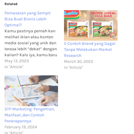
Related
Pemasaran yang Sempit
Bisa Buat Bisnis Lebih
Optimal?
Kamu pastinya pernah kan
melihat iklan atau konten
media sosial yang unik dan
5 Contoh Brand yang Gagal
terasa lebih “dekat” dengan
Tanpa Melakukan Market
kalian? Kalo iya, kamu baru
Research
saja melihat salah satu
May 13, 2023
March 30, 2023
contoh niche marketing!
In "Article"
In "Article"
Apa sih niche marketing itu?
Niche marketing adalah
bentuk iklan atau
pemasaran yang sangat
sempit fokus targetnya.
Dengan penggunaan niche
marketing,…
STP Marketing: Pengertian,
Manfaat, dan Contoh
Penerapannya
February 19, 2024
In "Article"