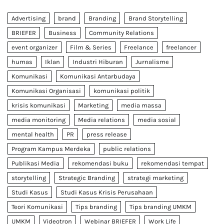
Advertising
brand
Branding
Brand Storytelling
BRIEFER
Business
Community Relations
event organizer
Film & Series
Freelance
freelancer
humas
Iklan
Industri Hiburan
Jurnalisme
Komunikasi
Komunikasi Antarbudaya
Komunikasi Organisasi
komunikasi politik
krisis komunikasi
Marketing
media massa
media monitoring
Media relations
media sosial
mental health
PR
press release
Program Kampus Merdeka
public relations
Publikasi Media
rekomendasi buku
rekomendasi tempat
storytelling
Strategic Branding
strategi marketing
Studi Kasus
Studi Kasus Krisis Perusahaan
Teori Komunikasi
Tips branding
Tips branding UMKM
UMKM
Videotron
Webinar BRIEFER
Work Life