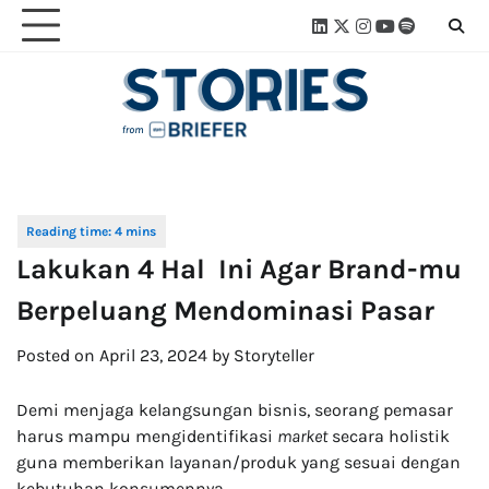
Skip
Linkedin
Twitter
Instagram
Youtube
Spotify
Linktre
to
content
Lakukan 4 Hal Ini Agar Brand-mu
Berpeluang Mendominasi Pasar
Posted on
April 23, 2024
by
Storyteller
Demi menjaga kelangsungan bisnis, seorang pemasar
harus mampu mengidentifikasi
market
secara holistik
guna memberikan layanan/produk yang sesuai dengan
kebutuhan konsumennya..