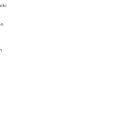
iki
an
h