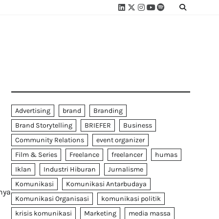
Linkedin
Twitter
Instagram
Youtube
Spotify
Linktree
Advertising
brand
Branding
Brand Storytelling
BRIEFER
Business
Community Relations
event organizer
Film & Series
Freelance
freelancer
humas
Iklan
Industri Hiburan
Jurnalisme
Komunikasi
Komunikasi Antarbudaya
nya
Komunikasi Organisasi
komunikasi politik
krisis komunikasi
Marketing
media massa