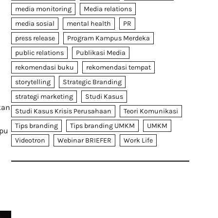
media monitoring
Media relations
media sosial
mental health
PR
press release
Program Kampus Merdeka
public relations
Publikasi Media
rekomendasi buku
rekomendasi tempat
storytelling
Strategic Branding
strategi marketing
Studi Kasus
kan
Studi Kasus Krisis Perusahaan
Teori Komunikasi
Tips branding
Tips branding UMKM
UMKM
mpu
Videotron
Webinar BRIEFER
Work Life