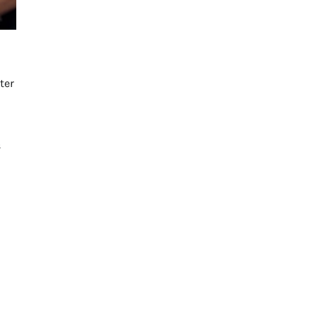
ter
s